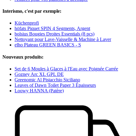
Interismo, c'est par exemple:
Küchenprofi
höfats Piquet SPIN 4 Segments, Argent
bolsius Bougies Droites Essentials (8 pcs)
Nettoyant pour Lave-Vaisselle & Machine à Laver
elho Plateau GREEN BASICS - S
Nouveaux produits:
Set de 6 Moules à Glaces à l'Eau avec Poignée Carrée
Gozney Arc XL GPL DE
Greenomic Al Pistacchio Siciliano
Leaves of Dawn Toilet Paper 3 Épaisseurs
Loowy HANNA (Patère)