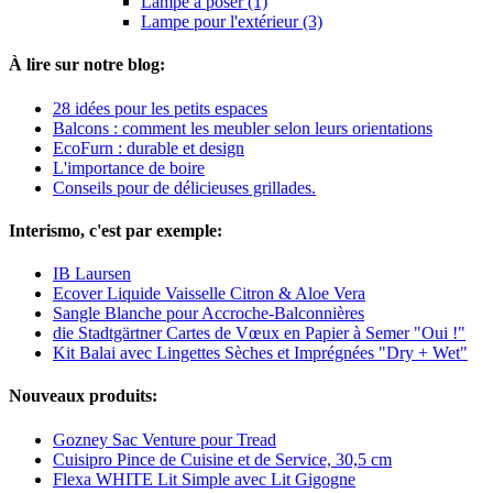
Lampe à poser (1)
Lampe pour l'extérieur (3)
À lire sur notre blog:
28 idées pour les petits espaces
Balcons : comment les meubler selon leurs orientations
EcoFurn : durable et design
L'importance de boire
Conseils pour de délicieuses grillades.
Interismo, c'est par exemple:
IB Laursen
Ecover Liquide Vaisselle Citron & Aloe Vera
Sangle Blanche pour Accroche-Balconnières
die Stadtgärtner Cartes de Vœux en Papier à Semer "Oui !"
Kit Balai avec Lingettes Sèches et Imprégnées "Dry + Wet"
Nouveaux produits:
Gozney Sac Venture pour Tread
Cuisipro Pince de Cuisine et de Service, 30,5 cm
Flexa WHITE Lit Simple avec Lit Gigogne