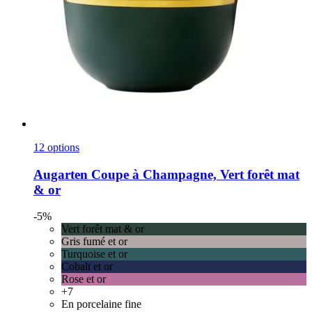
12 options
Augarten
Coupe à Champagne, Vert forêt mat
& or
-5%
Vert forêt mat & or
Gris fumé et or
Turquoise et or
Cobalt et or
Rose et or
+7
En porcelaine fine