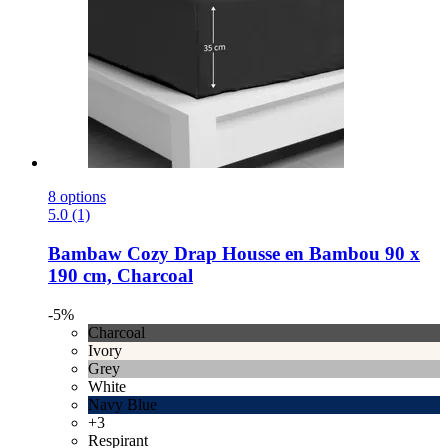
8 options
5.0 (1)
Bambaw Cozy
Drap Housse en Bambou 90 x
190 cm, Charcoal
-5%
Charcoal
Ivory
Grey
White
Navy Blue
+3
Respirant