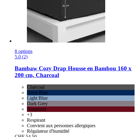
8 options
5.0 (2)
Bambaw Cozy
Drap Housse en Bambou 160 x
200 cm, Charcoal
Charcoal
Navy Blue
Light Blue
Dark Grey
Burgundy
+3
Respirant
Convient aux personnes allergiques
Régulateur d'humidité
CHF 54.50