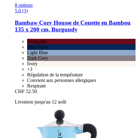
8 options
5.0 (3)
Bambaw Cozy
Housse de Couette en Bambou
135 x 200 cm, Burgundy
Burgundy
Blue Navy
Light Blue
Dark Grey
Ivory
+3
Régulation de la température
Convient aux personnes allergiques
Respirant
CHF 52.50
Livraison jusqu'au 12 août