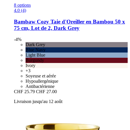
8 options
4.0 (4)
Bambaw Cozy
Taie d'Oreiller en Bambou 50 x
75 cm, Lot de 2, Dark Grey
-4%
Dark Grey
Blue Navy
Light Blue
Burgundy
Ivory
+3
Soyeuse et aérée
Hypoallergénique
Antibactérienne
CHF 25.79
CHF 27.00
Livraison jusqu'au 12 août