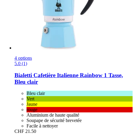
4 options
5.0 (1)
Bialetti
Cafetière Italienne Rainbow 1 Tasse,
Bleu clair
Bleu clair
Vert
Jaune
rouge
Aluminium de haute qualité
Soupape de sécurité brevetée
Facile à nettoyer
CHF 21.50