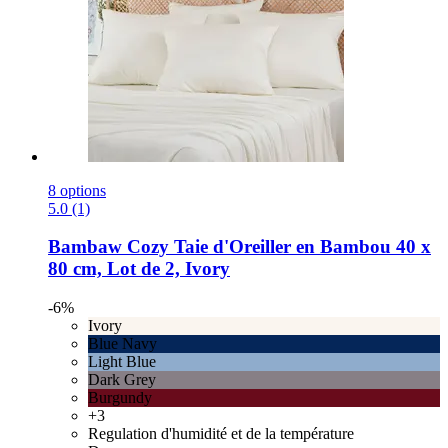
8 options
5.0 (1)
Bambaw Cozy
Taie d'Oreiller en Bambou 40 x
80 cm, Lot de 2, Ivory
-6%
Ivory
Blue Navy
Light Blue
Dark Grey
Burgundy
+3
Regulation d'humidité et de la température