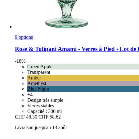
9 options
Rose & Tulipani
Amami -​ Verres à Pied -​ Lot de
-18%
Green Apple
Transparent
Amber
Amethyst
Blue Night
+4
Design très simple
Verres stables
Capacité : 300 ml
CHF 48.30
CHF 58.62
Livraison jusqu'au 13 août