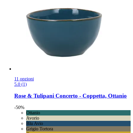
11 opzioni
5.0 (1)
Rose & Tulipani
Concerto -​ Coppetta, Ottanio
-50%
Ottanio
Avorio
Blu Avio
Grigio Tortora