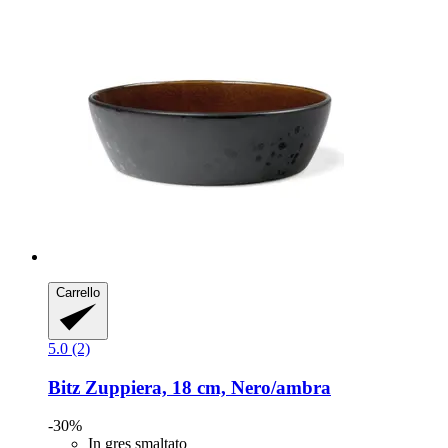
Carrello
5.0 (2)
Bitz
Zuppiera, 18 cm, Nero/ambra
-30%
In gres smaltato