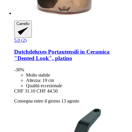
Carrello
5.0 (2)
Dutchdeluxes
Portautensili in Ceramica
"Dented Look", platino
-30%
Molto stabile
Altezza: 19 cm
Qualità eccezionale
CHF 31.10
CHF 44.50
Consegna entro il giorno 13 agosto