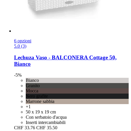
6 opzioni
5.0 (3)
Lechuza
Vaso -​ BALCONERA Cottage 50,
Bianco
-5%
Bianco
Granito
Mocca
Nero grafite
Marrone sabbia
+1
50 x 19 x 19 cm
Con serbatoio d'acqua
Inserti intercambiabili
CHF 33.76
CHF 35.50