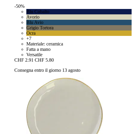
-50%
Blu Cobalto
Avorio
Blu Avio
Grigio Tortora
Ocra
+7
Materiale: ceramica
Fatta a mano
Versatile
CHF 2.91
CHF 5.80
Consegna entro il giorno 13 agosto