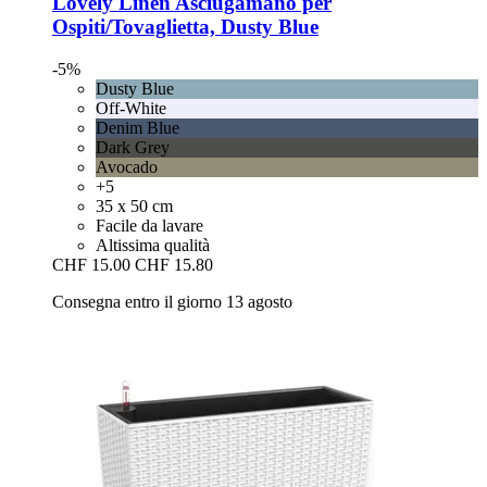
Lovely Linen
Asciugamano per
Ospiti/Tovaglietta, Dusty Blue
-5%
Dusty Blue
Off-White
Denim Blue
Dark Grey
Avocado
+5
35 x 50 cm
Facile da lavare
Altissima qualità
CHF 15.00
CHF 15.80
Consegna entro il giorno 13 agosto