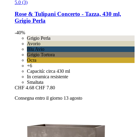
5.0 (3)
Rose & Tulipani
Concerto -​ Tazza, 430 ml,
Grigio Perla
-40%
Grigio Perla
Avorio
Blu Avio
Grigio Tortora
Ocra
+6
Capacità: circa 430 ml
In ceramica resistente
Smaltata
CHF 4.68
CHF 7.80
Consegna entro il giorno 13 agosto