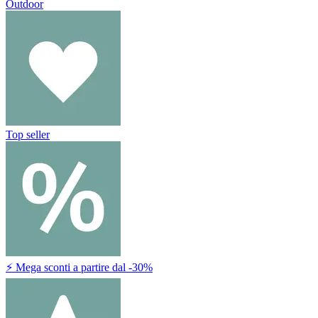
Outdoor
Top seller
⚡ Mega sconti a partire dal -30%