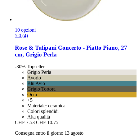
10 opzioni
5.0 (4)
Rose & Tulipani
Concerto -​ Piatto Piano, 27
cm, Grigio Perla
-30%
Topseller
Grigio Perla
Avorio
Blu Avio
Grigio Tortora
Ocra
+5
Materiale: ceramica
Colori splendidi
Alta qualità
CHF 7.53
CHF 10.75
Consegna entro il giorno 13 agosto