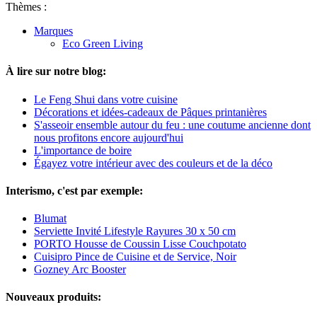
Thèmes :
Marques
Eco Green Living
À lire sur notre blog:
Le Feng Shui dans votre cuisine
Décorations et idées-cadeaux de Pâques printanières
S'asseoir ensemble autour du feu : une coutume ancienne dont
nous profitons encore aujourd'hui
L'importance de boire
Égayez votre intérieur avec des couleurs et de la déco
Interismo, c'est par exemple:
Blumat
Serviette Invité Lifestyle Rayures 30 x 50 cm
PORTO Housse de Coussin Lisse Couchpotato
Cuisipro Pince de Cuisine et de Service, Noir
Gozney Arc Booster
Nouveaux produits: