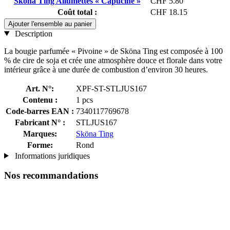
Sköna Ting Allumettes « Capucine »
CHF 5.80
Coût total :
CHF 18.15
Ajouter l'ensemble au panier
Description
La bougie parfumée « Pivoine » de Sköna Ting est composée à 100
% de cire de soja et crée une atmosphère douce et florale dans votre
intérieur grâce à une durée de combustion d’environ 30 heures.
Art. N°:
XPF-ST-STLJUS167
Contenu :
1 pcs
Code-barres EAN :
7340117769678
Fabricant N° :
STLJUS167
Marques:
Sköna Ting
Forme:
Rond
Informations juridiques
Nos recommandations