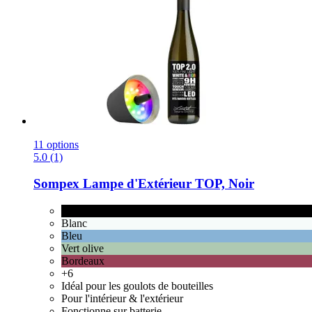
11 options
5.0 (1)
Sompex
Lampe d'Extérieur TOP, Noir
Noir
Blanc
Bleu
Vert olive
Bordeaux
+6
Idéal pour les goulots de bouteilles
Pour l'intérieur & l'extérieur
Fonctionne sur batterie