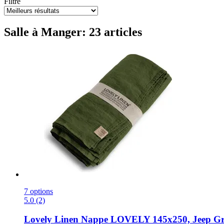
Filtre
Salle à Manger: 23 articles
7 options
5.0 (2)
Lovely Linen
Nappe LOVELY 145x250, Jeep Gr