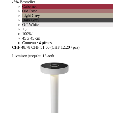
-5%
Bestseller
Cabernet
Old Rose
Light Grey
Dark Grey
Off-White
+5
100% lin
45 x 45 cm
Contenu : 4 pièces
CHF 48.78
CHF 51.50
(CHF 12.20 / pcs)
Livraison jusqu'au 13 août