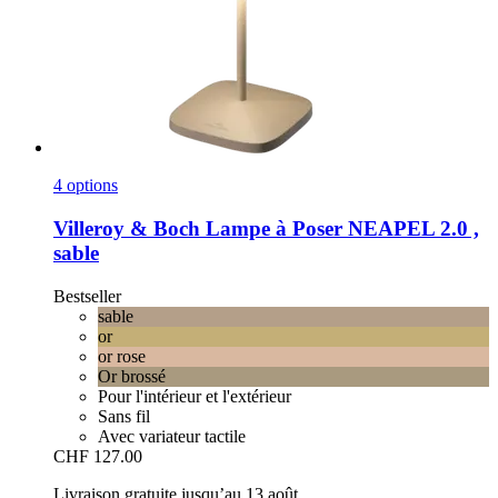
4 options
Villeroy & Boch
Lampe à Poser NEAPEL 2.0 ,
sable
Bestseller
sable
or
or rose
Or brossé
Pour l'intérieur et l'extérieur
Sans fil
Avec variateur tactile
CHF 127.00
Livraison gratuite jusqu’au 13 août