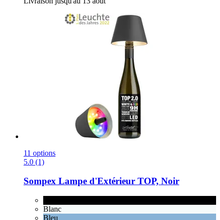
Livraison jusqu'au 13 août
11 options
5.0 (1)
Sompex
Lampe d'Extérieur TOP, Noir
Noir
Blanc
Bleu