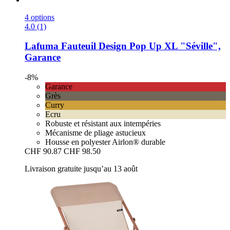
4 options
4.0 (1)
Lafuma
Fauteuil Design Pop Up XL "Séville",
Garance
-8%
Garance
Grès
Curry
Ecru
Robuste et résistant aux intempéries
Mécanisme de pliage astucieux
Housse en polyester Airlon® durable
CHF 90.87
CHF 98.50
Livraison gratuite jusqu’au 13 août