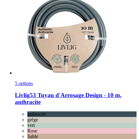
5 options
Livlig53
Tuyau d'Arrosage Design -​ 10 m,
anthracite
anthracite
grège
vert
Rose
Sable