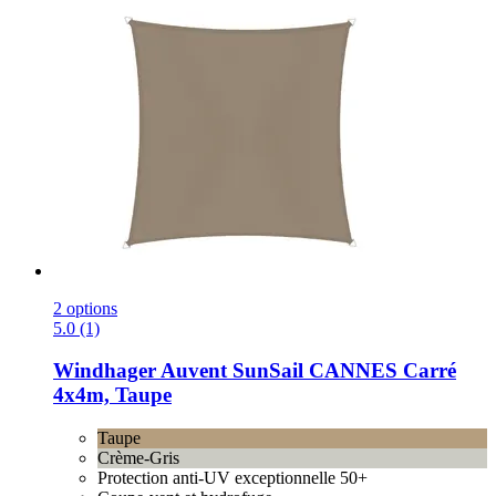
2 options
5.0 (1)
Windhager
Auvent SunSail CANNES Carré
4x4m, Taupe
Taupe
Crème-Gris
Protection anti-UV exceptionnelle 50+