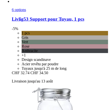
6 options
Livlig53
Support pour Tuyau, 1 pcs
-5%
1 pcs
Gris
Vert
Rose
Anthracite
+1
Design scandinave
Acier revêtu par poudre
Tuyaux jusqu'à 25 m de long
CHF 32.74
CHF 34.50
Livraison jusqu'au 13 août