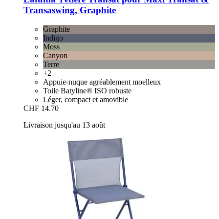
Transaswing, Graphite
Graphite
Indigo
Moss
Canyon
Terre
+2
Appuie-nuque agréablement moelleux
Toile Batyline® ISO robuste
Léger, compact et amovible
CHF 14.70
Livraison jusqu'au 13 août