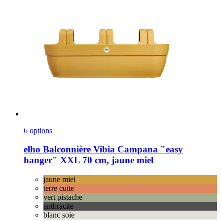
6 options
elho
Balconnière Vibia Campana "easy
hanger" XXL 70 cm, jaune miel
jaune miel
terre cuite
vert pistache
anthracite
blanc soie