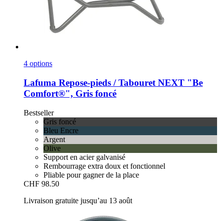
4 options
Lafuma
Repose-​pieds / Tabouret NEXT "Be
Comfort®", Gris foncé
Bestseller
Gris foncé
Bleu Encre
Argent
Olive
Support en acier galvanisé
Rembourrage extra doux et fonctionnel
Pliable pour gagner de la place
CHF 98.50
Livraison gratuite jusqu’au 13 août